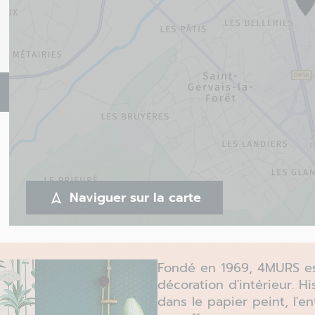
Naviguer sur la carte
Fondé en 1969, 4MURS est
décoration d'intérieur. 
dans le papier peint, l'e