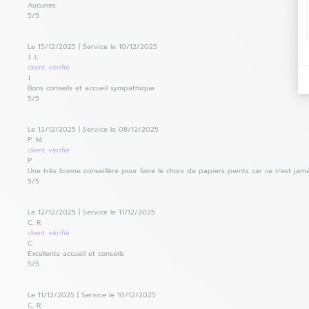
Aucunes
5
/5
Le 15/12/2025
|
Service le 10/12/2025
J. L.
client
vérifié
J
Bons conseils et accueil sympathique
5
/5
Le 12/12/2025
|
Service le 08/12/2025
P. M.
client
vérifié
P
Une très bonne conseillère pour faire le choix de papiers peints car ce n'est jamai
5
/5
Le 12/12/2025
|
Service le 11/12/2025
C. R.
client
vérifié
C
Excellents accueil et conseils
5
/5
Le 11/12/2025
|
Service le 10/12/2025
C. R.