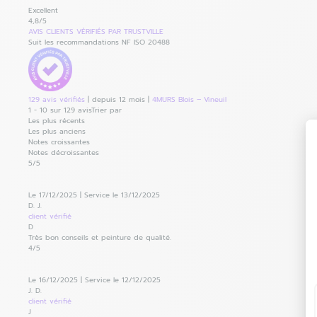
Excellent
4,8
/5
AVIS
CLIENTS
VÉRIFIÉS PAR TRUSTVILLE
Suit les recommandations NF ISO 20488
129 avis vérifiés
|
depuis 12 mois
|
4MURS Blois – Vineuil
1
-
10
sur 129 avis
Trier par
Les plus récents
Les plus anciens
Notes croissantes
Notes décroissantes
5
/5
Le 17/12/2025
|
Service le 13/12/2025
D. J.
client
vérifié
D
Très bon conseils et peinture de qualité.
4
/5
Le 16/12/2025
|
Service le 12/12/2025
J. D.
client
vérifié
J