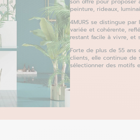
son offre pour proposer 
peinture, rideaux, luminai
4MURS se distingue par le
variée et cohérente, ref
restant facile à vivre, et
Forte de plus de 55 ans d
clients, elle continue de 
sélectionner des motifs 