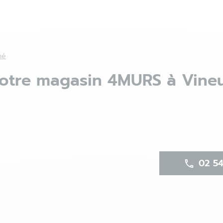
mé
otre magasin 4MURS à Vineu
02 54