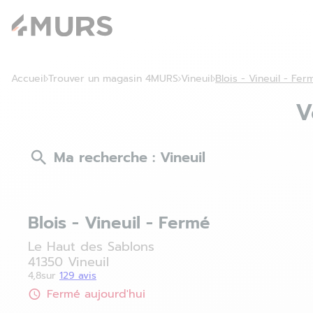
Accueil
Trouver un magasin 4MURS
Vineuil
Blois - Vineuil - Fer
V
Ma recherche :
Vineuil
Blois - Vineuil - Fermé
Le Haut des Sablons
41350 Vineuil
4,8
sur
129 avis
Fermé aujourd'hui