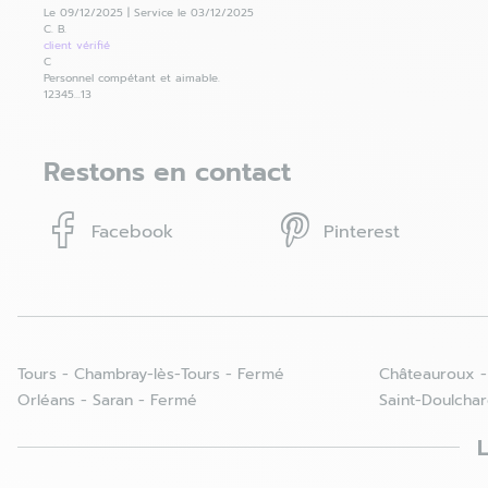
Le 09/12/2025
|
Service le 03/12/2025
C. B.
client
vérifié
C
Personnel compétant et aimable.
1
2
3
4
5
...
13
Restons en contact
Facebook
Pinterest
Tours - Chambray-lès-Tours - Fermé
Châteauroux -
Orléans - Saran - Fermé
Saint-Doulcha