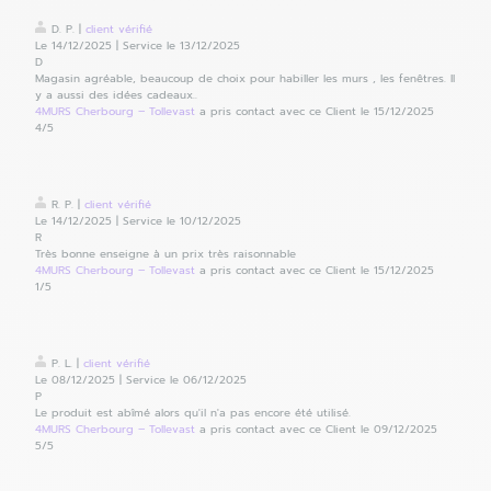
D. P.
|
client
vérifié
Le 14/12/2025
|
Service le 13/12/2025
D
Magasin agréable, beaucoup de choix pour habiller les murs , les fenêtres. Il
y a aussi des idées cadeaux..
4MURS Cherbourg – Tollevast
a pris contact avec ce Client le 15/12/2025
4
/5
R. P.
|
client
vérifié
Le 14/12/2025
|
Service le 10/12/2025
R
Très bonne enseigne à un prix très raisonnable
4MURS Cherbourg – Tollevast
a pris contact avec ce Client le 15/12/2025
1
/5
P. L.
|
client
vérifié
Le 08/12/2025
|
Service le 06/12/2025
P
Le produit est abîmé alors qu'il n'a pas encore été utilisé.
4MURS Cherbourg – Tollevast
a pris contact avec ce Client le 09/12/2025
5
/5