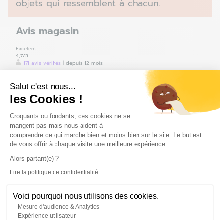
objets qui ressemblent à chacun.
Avis magasin
Excellent
4,7
/5
171 avis vérifiés
|
depuis 12 mois
4MURS Cherbourg – Tollevast
Salut c'est nous...
Avis
clients
vérifiés par Trustville
Suit les recommandations NF ISO 20488
les Cookies !
Plateforme de Gestion du Consentem
1
-
10
sur 171 avis
Trier par
Croquants ou fondants, ces cookies ne se
Les plus récents
mangent pas mais nous aident à
Les plus anciens
Notes croissantes
comprendre ce qui marche bien et moins bien sur le site. Le but est
Notes décroissantes
de vous offrir à chaque visite une meilleure expérience.
5
/5
Alors partant(e) ?
Lire la politique de confidentialité
Axeptio consent
D. G.
|
client
vérifié
Le 18/12/2025
|
Service le 15/12/2025
Voici pourquoi nous utilisons des cookies.
D
4MURS Cherbourg – Tollevast
a pris contact avec ce Client le 18/12/2025
Mesure d'audience & Analytics
4
/5
Expérience utilisateur