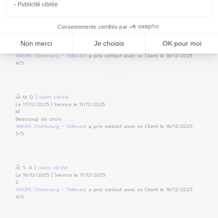
Publicité ciblée
J. O.
|
client
vérifié
Consentements certifiés par
Le 18/12/2025
|
Service le 17/12/2025
J
Non merci
Je choisis
OK pour moi
Bon accueil et bien conseillé
4MURS Cherbourg – Tollevast
a pris contact avec ce Client le 18/12/2025
4
/5
M. D.
|
client
vérifié
Le 17/12/2025
|
Service le 11/12/2025
M
Beaucoup de choix
4MURS Cherbourg – Tollevast
a pris contact avec ce Client le 18/12/2025
5
/5
S. A.
|
client
vérifié
Le 16/12/2025
|
Service le 11/12/2025
S
4MURS Cherbourg – Tollevast
a pris contact avec ce Client le 16/12/2025
4
/5