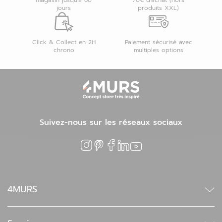
magasin jusqu'à 60
70€ d'achat (hors
jours
produits XXL)
Click & Collect en 2H
Paiement sécurisé avec
chrono
multiples options
Suivez-nous sur les réseaux sociaux
4MURS
Qui sommes-nous ?
Trouver un magasin