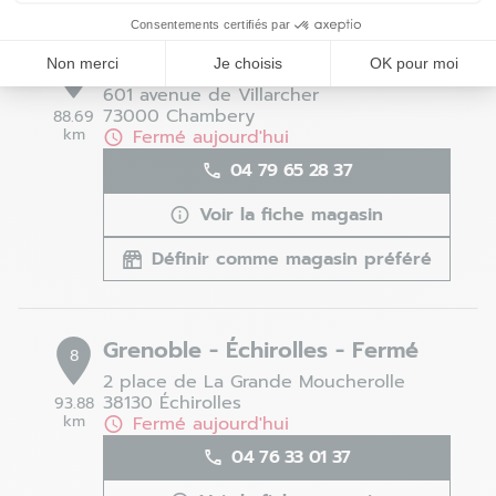
Consentements certifiés par
Chambéry - Fermé
Non merci
Je choisis
OK pour moi
7
601 avenue de Villarcher
73000 Chambery
88.69
km
Fermé aujourd'hui
04 79 65 28 37
Voir la fiche magasin
Définir comme magasin préféré
Grenoble - Échirolles - Fermé
8
2 place de La Grande Moucherolle
38130 Échirolles
93.88
km
Fermé aujourd'hui
04 76 33 01 37