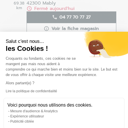
42300 Mably
69.38
km
Fermé aujourd'hui
04 77 70 77 27
Voir la fiche magasin
Définir comme magasin préféré
Salut c'est nous...
les Cookies !
Plateforme de Gestion du Consentem
Croquants ou fondants, ces cookies ne se
Bourg-en-Bresse - Viriat -
mangent pas mais nous aident à
6
Fermé
comprendre ce qui marche bien et moins bien sur le site. Le but est
de vous offrir à chaque visite une meilleure expérience.
70.26
113 c/d rue Louis Lépine
km
01440 Viriat
Alors partant(e) ?
Fermé aujourd'hui
Lire la politique de confidentialité
Axeptio consent
04 74 23 69 71
Voici pourquoi nous utilisons des cookies.
Voir la fiche magasin
Mesure d'audience & Analytics
Expérience utilisateur
Définir comme magasin préféré
Publicité ciblée