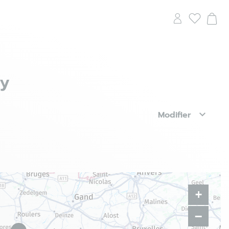
ry
Modifier
+
−