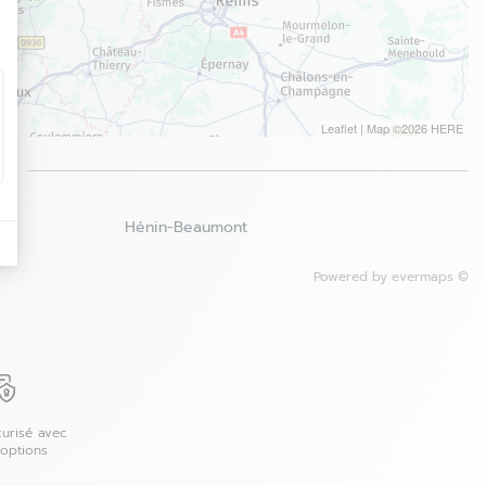
Leaflet
| Map ©2026
HERE
é
Hénin-Beaumont
Powered by
evermaps ©
urisé avec
 options