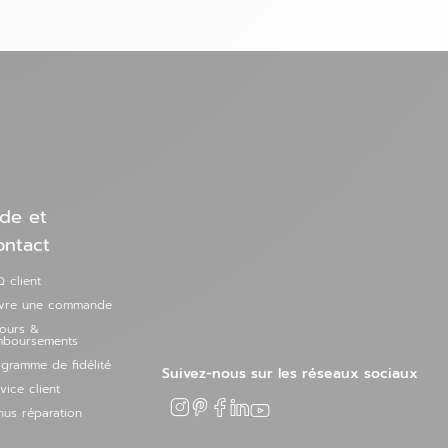
de et
ontact
 client
ivre une commande
tours &
mboursements
gramme de fidélité
Suivez-nous sur les réseaux sociaux
vice client
us réparation