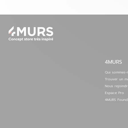
03 21 49 14 29
Voir la fiche
Définir comme magasin préféré
Arras - Duisans - Fermé
6
Rue d'Artois
62161 Duisans
53.62
km
Fermé aujourd'hui
4MURS
03 21 51 66 16
Voir la fiche
Qui sommes-
Définir comme magasin préféré
Trouver un m
Nous rejoindr
Espace Pro
Lens - Vendin-le-Vieil - Fermé
7
4MURS Found
Centre commercial Lens 2
62880 Vendin le Vieil
56.56
km
Fermé aujourd'hui
03 21 67 98 87
Voir la fiche