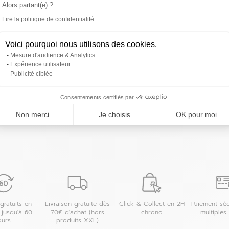
 magasin
Alors partant(e) ?
Lire la politique de confidentialité
Axeptio consent
Voici pourquoi nous utilisons des cookies.
Mesure d'audience & Analytics
Expérience utilisateur
Publicité ciblée
Les magasins 4MURS dans les villes à proximit
Consentements certifiés par
Douai
Non merci
Je choisis
OK pour moi
 magasin
Maubeuge
gratuits en
Livraison gratuite dès
Click & Collect en 2H
Paiement séc
 jusqu'à 60
70€ d'achat (hors
chrono
multiples
ours
produits XXL)