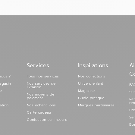
 magasin
Services
Inspirations
Ai
 magasin
C
nous ?
Tous nos services
Nos collections
agasin
Nos services de
Univers enfant
FAQ
livraison
e
Magazine
Su
Nos moyens de
paiement
Guide pratique
Re
re
ation
Nos échantillons
Marques partenaires
Pro
Carte cadeau
Ser
Confection sur mesure
Bon
 magasin