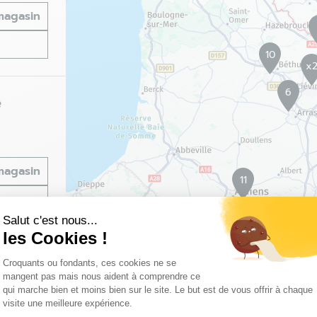
 magasin
10
x
6
é
 magasin
11
Salut c'est nous...
les Cookies !
Plateforme de Gestion du Consentemen
Croquants ou fondants, ces cookies ne se
mangent pas mais nous aident à comprendre ce
qui marche bien et moins bien sur le site. Le but est de vous offrir à chaque
visite une meilleure expérience.