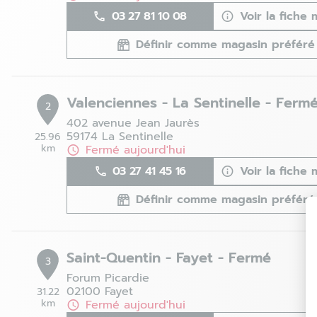
03 27 81 10 08
Voir la fiche
Définir comme magasin préféré
Valenciennes - La Sentinelle - Ferm
2
402 avenue Jean Jaurès
59174 La Sentinelle
25.96
km
Fermé aujourd'hui
03 27 41 45 16
Voir la fiche
Définir comme magasin préféré
Saint-Quentin - Fayet - Fermé
3
Forum Picardie
02100 Fayet
31.22
km
Fermé aujourd'hui