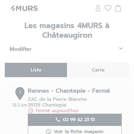
Les magasins 4MURS à
Châteaugiron
Modifier
Liste
Carte
Rennes - Chantepie - Fermé
1
ZAC de la Pierre Blanche
35135 Chantepie
12.2 km
Fermé aujourd'hui
02 99 42 23 15
Voir la fiche magasin