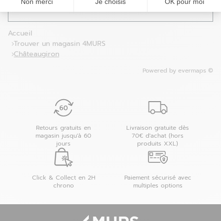
Non merci
Je choisis
OK pour moi
Les magasins 4MURS dans les villes à proximité
Accueil
Trouver un magasin 4MURS
Châteaugiron
Powered by
evermaps ©
Retours gratuits en
Livraison gratuite dès
magasin jusqu'à 60
70€ d'achat (hors
jours
produits XXL)
Click & Collect en 2H
Paiement sécurisé avec
chrono
multiples options