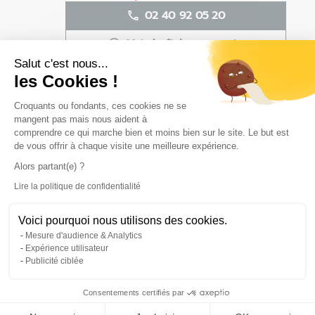
02 40 92 05 20
Voir la fiche magasin
Salut c'est nous...
Définir comme magasin préféré
les Cookies !
Plateforme de Gestion du Consentem
Croquants ou fondants, ces cookies ne se
mangent pas mais nous aident à
Angers - Saint-Barthélemy-
4
comprendre ce qui marche bien et moins bien sur le site. Le but est
d'Anjou - Fermé
de vous offrir à chaque visite une meilleure expérience.
96.49
Rue Malmouche
Alors partant(e) ?
km
49124 Saint Barthélemy d'Anjou
Lire la politique de confidentialité
Axeptio consent
Fermé aujourd'hui
02 41 34 98 61
Voici pourquoi nous utilisons des cookies.
Mesure d'audience & Analytics
Voir la fiche magasin
Expérience utilisateur
Publicité ciblée
Définir comme magasin préféré
Consentements certifiés par