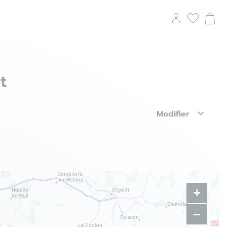
t
Modifier
+
−