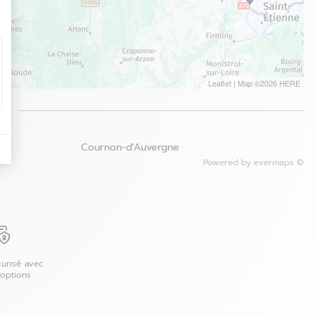
Leaflet
| Map ©2026
HERE
é
Cournon-d'Auvergne
Powered by
evermaps ©
urisé avec
 options