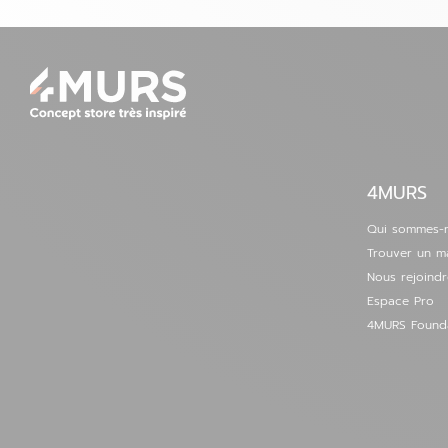
04 77 74 97 49
Voir la fiche
Définir comme magasin préféré
4MURS
Qui sommes-
Trouver un m
Nous rejoindr
Espace Pro
4MURS Found