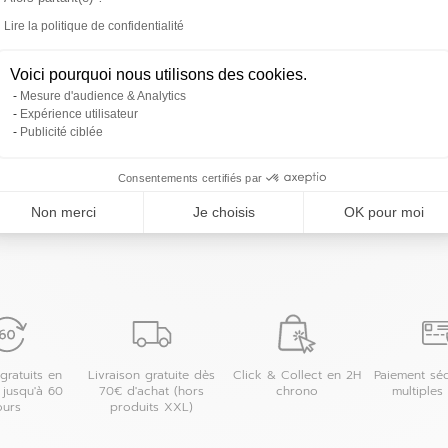
 magasin
Lire la politique de confidentialité
Axeptio consent
Voici pourquoi nous utilisons des cookies.
Mesure d'audience & Analytics
Expérience utilisateur
Publicité ciblée
Les magasins 4MURS dans les villes à proximit
Consentements certifiés par
Clermont-Ferrand
Non merci
Je choisis
OK pour moi
 magasin
gratuits en
Livraison gratuite dès
Click & Collect en 2H
Paiement séc
 jusqu'à 60
70€ d'achat (hors
chrono
multiples
ours
produits XXL)