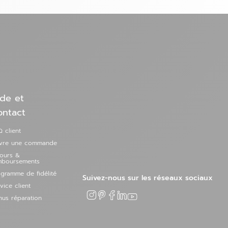
de et
ontact
 client
ivre une commande
tours &
mboursements
gramme de fidélité
Suivez-nous sur les réseaux sociaux
vice client
us réparation