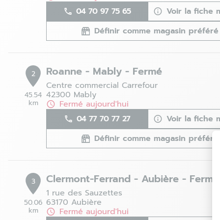
04 70 97 75 65
Voir la fiche
Définir comme magasin préféré
Roanne - Mably - Fermé
2
Centre commercial Carrefour
42300 Mably
45.54
km
Fermé aujourd'hui
04 77 70 77 27
Voir la fiche
Définir comme magasin préféré
Clermont-Ferrand - Aubière - Fermé
3
1 rue des Sauzettes
63170 Aubière
50.06
km
Fermé aujourd'hui