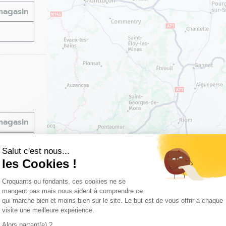
 magasin
 magasin
3
Salut c'est nous...
les Cookies !
Plateforme de Gestion du Consentemen
Croquants ou fondants, ces cookies ne se
mangent pas mais nous aident à comprendre ce
qui marche bien et moins bien sur le site. Le but est de vous offrir à chaque
visite une meilleure expérience.
Alors partant(e) ?