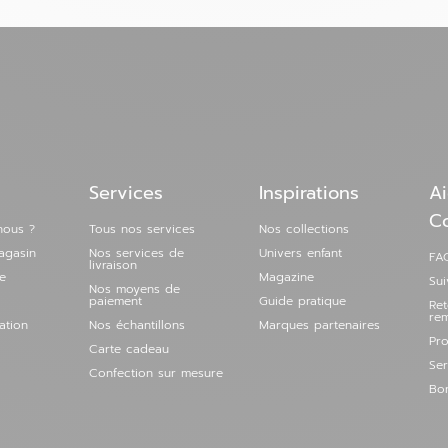
 magasin
Services
Inspirations
Ai
C
nous ?
Tous nos services
Nos collections
agasin
Nos services de
Univers enfant
FAQ
livraison
e
Magazine
Su
Nos moyens de
paiement
Guide pratique
Re
re
ation
Nos échantillons
Marques partenaires
Pro
Carte cadeau
Ser
Confection sur mesure
Bon