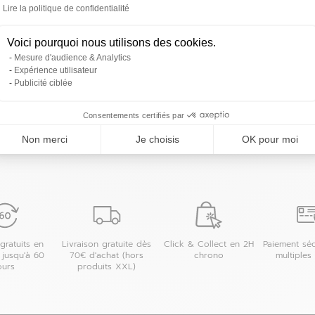
 magasin
Lire la politique de confidentialité
Axeptio consent
Voici pourquoi nous utilisons des cookies.
Mesure d'audience & Analytics
Expérience utilisateur
Publicité ciblée
Les magasins 4MURS dans les villes à proximit
Consentements certifiés par
Brest
Non merci
Je choisis
OK pour moi
gratuits en
Livraison gratuite dès
Click & Collect en 2H
Paiement séc
 jusqu'à 60
70€ d'achat (hors
chrono
multiples
ours
produits XXL)