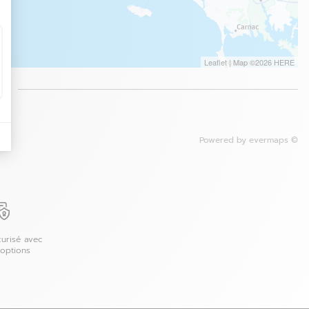
Leaflet
| Map ©2026
HERE
é
Powered by
evermaps ©
urisé avec
 options