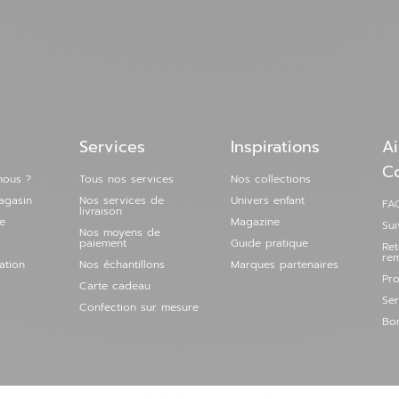
Services
Inspirations
Ai
C
nous ?
Tous nos services
Nos collections
agasin
Nos services de
Univers enfant
FAQ
livraison
e
Magazine
Su
Nos moyens de
paiement
Guide pratique
Re
re
ation
Nos échantillons
Marques partenaires
Pro
Carte cadeau
Ser
Confection sur mesure
Bon