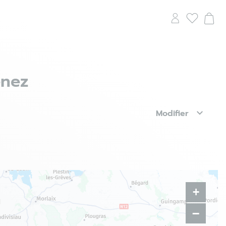
enez
Modifier
+
−