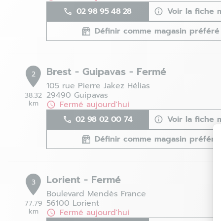
02 98 95 48 28
Voir la fiche
Définir comme magasin préféré
Brest - Guipavas - Fermé
2
105 rue Pierre Jakez Hélias
29490 Guipavas
38.32
km
Fermé aujourd'hui
02 98 02 00 74
Voir la fiche
Définir comme magasin préféré
Lorient - Fermé
3
Boulevard Mendès France
56100 Lorient
77.79
km
Fermé aujourd'hui