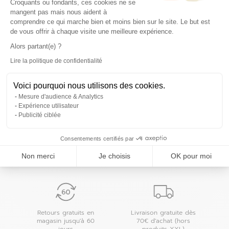
Croquants ou fondants, ces cookies ne se
02 96 33 73 17
mangent pas mais nous aident à
comprendre ce qui marche bien et moins bien sur le site. Le but est
Voir la fiche magasin
de vous offrir à chaque visite une meilleure expérience.
Définir comme magasin préféré
Alors partant(e) ?
Lire la politique de confidentialité
Axeptio consent
Voici pourquoi nous utilisons des cookies.
Les magasins 4MURS dans les villes à proximité
Mesure d'audience & Analytics
Expérience utilisateur
Accueil
Publicité ciblée
Trouver un magasin 4MURS
Pacé
Consentements certifiés par
Powered by
evermaps ©
Non merci
Je choisis
OK pour moi
Retours gratuits en
Livraison gratuite dès
magasin jusqu'à 60
70€ d'achat (hors