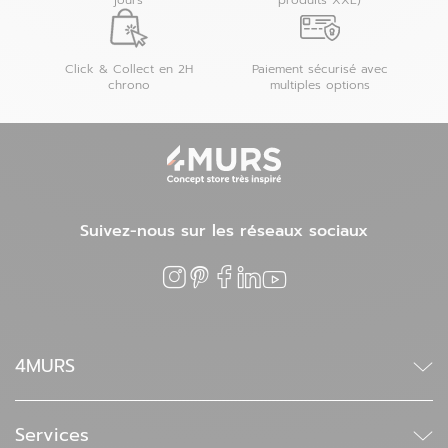
jours
produits XXL)
Click & Collect en 2H
Paiement sécurisé avec
chrono
multiples options
Suivez-nous sur les réseaux sociaux
4MURS
Qui sommes-nous ?
Trouver un magasin
Services