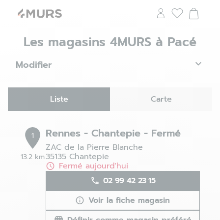
Les magasins 4MURS à Pacé
Modifier
Liste
Carte
Rennes - Chantepie - Fermé
1
ZAC de la Pierre Blanche
35135 Chantepie
13.2 km
Fermé aujourd'hui
02 99 42 23 15
Voir la fiche magasin