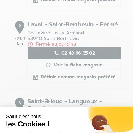
Définir comme magasin préféré
Laval - Saint-Berthevin - Fermé
2
Boulevard Louis Armand
53940 Saint Berthevin
72.69
km
Fermé aujourd'hui
02 43 66 85 02
Voir la fiche magasin
Définir comme magasin préféré
Saint-Brieuc - Langueux -
3
Fermé
80.45
8 rue Freyssinet
Salut c'est nous...
km
22360 Langueux
les Cookies !
Fermé aujourd'hui
Plateforme de Gestion du Consentem