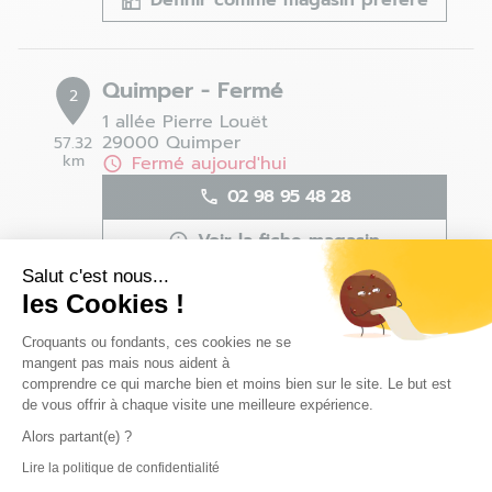
Définir comme magasin préféré
Quimper - Fermé
2
1 allée Pierre Louët
29000 Quimper
57.32
km
Fermé aujourd'hui
02 98 95 48 28
Voir la fiche magasin
Salut c'est nous...
Définir comme magasin préféré
les Cookies !
Plateforme de Gestion du Consentem
Croquants ou fondants, ces cookies ne se
mangent pas mais nous aident à
Les magasins 4MURS dans les villes à proximité
comprendre ce qui marche bien et moins bien sur le site. Le but est
de vous offrir à chaque visite une meilleure expérience.
Accueil
Alors partant(e) ?
Trouver un magasin 4MURS
Lire la politique de confidentialité
Ploemeur
Axeptio consent