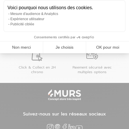
Powered by
evermaps ©
Voici pourquoi nous utilisons des cookies.
Mesure d'audience & Analytics
Expérience utilisateur
Publicité ciblée
Consentements certifiés par
Retours gratuits en
Livraison gratuite dès
magasin jusqu'à 60
70€ d'achat (hors
Non merci
Je choisis
OK pour moi
jours
produits XXL)
Click & Collect en 2H
Paiement sécurisé avec
chrono
multiples options
Suivez-nous sur les réseaux sociaux