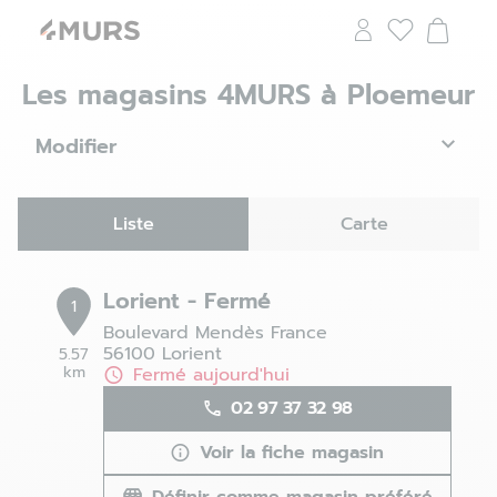
Les magasins 4MURS à Ploemeur
Modifier
Liste
Carte
Lorient - Fermé
1
Boulevard Mendès France
56100 Lorient
5.57
km
Fermé aujourd'hui
02 97 37 32 98
Voir la fiche magasin