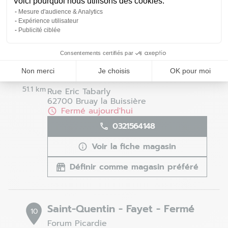
Voici pourquoi nous utilisons des cookies.
Voir la fiche magasin
Mesure d'audience & Analytics
Définir comme magasin préféré
Expérience utilisateur
Publicité ciblée
Consentements certifiés par
Béthunes - Bruay-la-Buissière -
9
Non merci
Je choisis
OK pour moi
Fermé
51.1 km
Rue Eric Tabarly
62700 Bruay la Buissière
Fermé aujourd'hui
0321564148
Voir la fiche magasin
Définir comme magasin préféré
Saint-Quentin - Fayet - Fermé
10
Forum Picardie