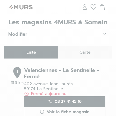
Les magasins 4MURS à Somain
Modifier
Liste
Carte
Valenciennes - La Sentinelle -
1
Fermé
15.3 km
402 avenue Jean Jaurès
59174 La Sentinelle
Fermé aujourd'hui
03 27 41 45 16
Voir la fiche magasin