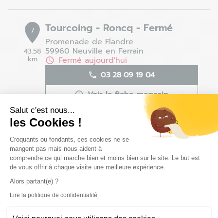
Tourcoing - Roncq - Fermé
7
Promenade de Flandre
59960 Neuville en Ferrain
43.58
km
Fermé aujourd'hui
03 28 09 19 04
Voir la fiche magasin
Salut c'est nous...
Définir comme magasin préféré
les Cookies !
Plateforme de Gestion du Consentem
Croquants ou fondants, ces cookies ne se
mangent pas mais nous aident à
Maubeuge - Louvroil - Fermé
8
comprendre ce qui marche bien et moins bien sur le site. Le but est
2 rue de l'Espérance
de vous offrir à chaque visite une meilleure expérience.
59720 Louvroil
48.73
Alors partant(e) ?
km
Fermé aujourd'hui
Lire la politique de confidentialité
Axeptio consent
03 27 65 65 05