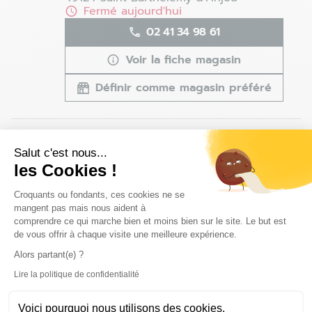
Fermé aujourd'hui
02 41 34 98 61
Voir la fiche magasin
Définir comme magasin préféré
Rennes - Chantepie - Fermé
4
Salut c'est nous...
ZAC de la Pierre Blanche
les Cookies !
35135 Chantepie
91.32
Plateforme de Gestion du Consentem
km
Fermé aujourd'hui
Croquants ou fondants, ces cookies ne se
mangent pas mais nous aident à
02 99 42 23 15
comprendre ce qui marche bien et moins bien sur le site. Le but est
de vous offrir à chaque visite une meilleure expérience.
Voir la fiche magasin
Alors partant(e) ?
Définir comme magasin préféré
Lire la politique de confidentialité
Axeptio consent
Voici pourquoi nous utilisons des cookies.