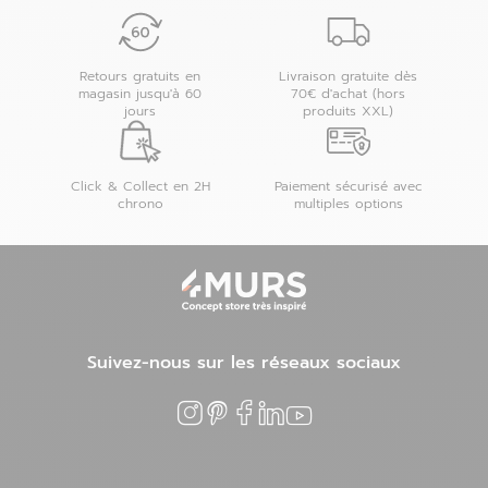
Retours gratuits en
Livraison gratuite dès
magasin jusqu'à 60
70€ d'achat (hors
jours
produits XXL)
Click & Collect en 2H
Paiement sécurisé avec
chrono
multiples options
Suivez-nous sur les réseaux sociaux