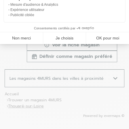
Laval - Saint-Berthevin - Fermé
Mesure d'audience & Analytics
5
Expérience utilisateur
Boulevard Louis Armand
Publicité ciblée
53940 Saint Berthevin
99.59
km
Fermé aujourd'hui
Consentements certifiés par
02 43 66 85 02
Non merci
Je choisis
OK pour moi
Voir la fiche magasin
Définir comme magasin préféré
Les magasins 4MURS dans les villes à proximité
Accueil
Trouver un magasin 4MURS
Thouaré-sur-Loire
Powered by
evermaps ©