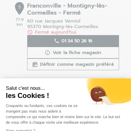
Franconville - Montigny-lès-
5
Cormeilles - Fermé
77.9
60 rue Jacques Verniol
km
95370 Montigny-lès-Cormeilles
Fermé aujourd'hui
01 34 50 26 16
Voir la fiche magasin
Définir comme magasin préféré
Le Havre - Montivilliers - Fermé
Salut c'est nous...
6
les Cookies !
8 rue des Ginkgo Biloba
76290 Montivilliers
79.53
Plateforme de Gestion du Consentem
Croquants ou fondants, ces cookies ne se
km
Fermé aujourd'hui
mangent pas mais nous aident à
02 35 47 18 85
comprendre ce qui marche bien et moins bien sur le site. Le but est
de vous offrir à chaque visite une meilleure expérience.
Voir la fiche magasin
Alors partant(e) ?