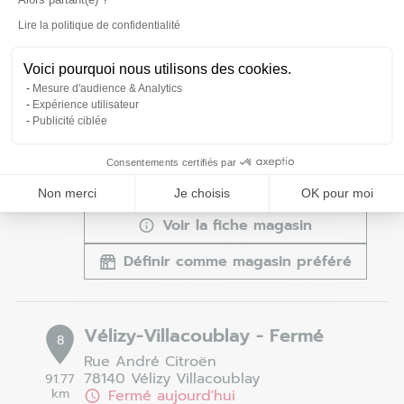
Définir comme magasin préféré
Lire la politique de confidentialité
Axeptio consent
Voici pourquoi nous utilisons des cookies.
Mesure d'audience & Analytics
Creil - Saint-Maximin - Fermé
7
Expérience utilisateur
Publicité ciblée
152 avenue de La Paix
60740 Saint Maximin
90.84
km
Fermé aujourd'hui
Consentements certifiés par
03 44 24 08 74
Non merci
Je choisis
OK pour moi
Voir la fiche magasin
Définir comme magasin préféré
Vélizy-Villacoublay - Fermé
8
Rue André Citroën
78140 Vélizy Villacoublay
91.77
km
Fermé aujourd'hui