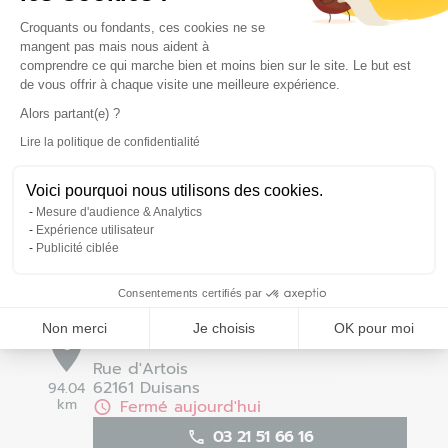
Plateforme de Gestion du Consentem
Croquants ou fondants, ces cookies ne se
mangent pas mais nous aident à
comprendre ce qui marche bien et moins bien sur le site. Le but est
Tourcoing - Roncq - Fermé
7
de vous offrir à chaque visite une meilleure expérience.
Promenade de Flandre
Alors partant(e) ?
59960 Neuville en Ferrain
92.91
Lire la politique de confidentialité
km
Fermé aujourd'hui
Axeptio consent
03 28 09 19 04
Voici pourquoi nous utilisons des cookies.
Mesure d'audience & Analytics
Voir la fiche magasin
Expérience utilisateur
Publicité ciblée
Définir comme magasin préféré
Consentements certifiés par
Non merci
Je choisis
OK pour moi
Arras - Duisans - Fermé
8
Rue d'Artois
62161 Duisans
94.04
km
Fermé aujourd'hui
03 21 51 66 16