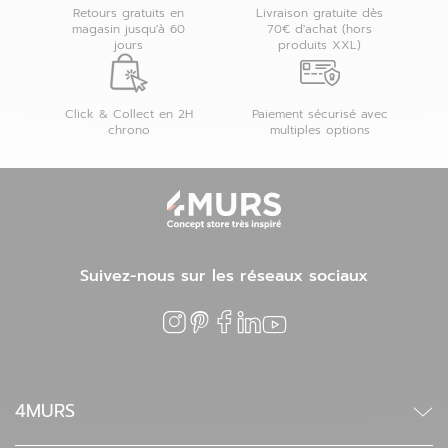
Retours gratuits en
Livraison gratuite dès
magasin jusqu'à 60
70€ d'achat (hors
jours
produits XXL)
Click & Collect en 2H
Paiement sécurisé avec
chrono
multiples options
Suivez-nous sur les réseaux sociaux
4MURS
Qui sommes-nous ?