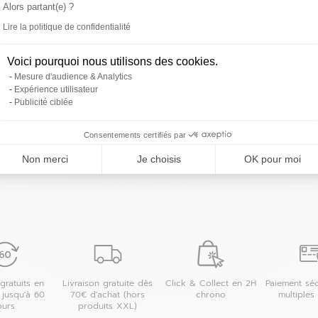
 magasin
Alors partant(e) ?
Lire la politique de confidentialité
Axeptio consent
Voici pourquoi nous utilisons des cookies.
Mesure d'audience & Analytics
Expérience utilisateur
Publicité ciblée
Les magasins 4MURS dans les villes à proximit
Consentements certifiés par
Haguenau
Non merci
Je choisis
OK pour moi
 magasin
my
gratuits en
Livraison gratuite dès
Click & Collect en 2H
Paiement séc
 jusqu'à 60
70€ d'achat (hors
chrono
multiples
ours
produits XXL)