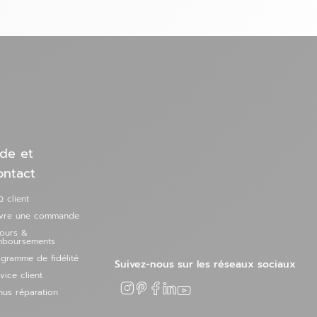
de et
ontact
 client
ivre une commande
tours &
mboursements
gramme de fidélité
Suivez-nous sur les réseaux sociaux
vice client
us réparation