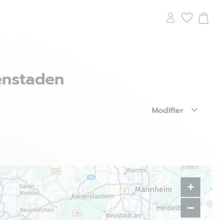
enstaden
Modifier
+
−