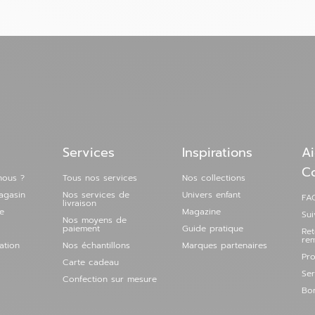
 magasin
Services
Inspirations
Ai
 magasin
C
nous ?
Tous nos services
Nos collections
agasin
Nos services de
Univers enfant
FAQ
livraison
e
Magazine
Su
Nos moyens de
paiement
Guide pratique
Re
ermé
re
ation
Nos échantillons
Marques partenaires
Pro
Carte cadeau
Ser
Confection sur mesure
Bon
 magasin