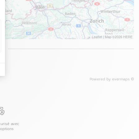
Leaflet
| Map ©2026
HERE
é
Powered by
evermaps ©
urisé avec
 options