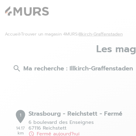
Accueil
Trouver un magasin 4MURS
Illkirch-Graffenstaden
Les mag
Ma recherche :
Illkirch-Graffenstaden
Strasbourg - Reichstett - Fermé
1
6 boulevard des Enseignes
67116 Reichstett
14.17
km
Fermé aujourd'hui