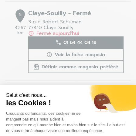
Claye-Souilly - Fermé
5
3 rue Robert Schuman
77410 Claye Souilly
42.67
km
Fermé aujourd'hui
01 64 44 04 18
Voir la fiche magasin
Définir comme magasin préféré
Creil - Saint-Maximin - Fermé
6
Salut c'est nous...
152 avenue de La Paix
les Cookies !
60740 Saint Maximin
48.79
Plateforme de Gestion du Consentem
km
Fermé aujourd'hui
Croquants ou fondants, ces cookies ne se
mangent pas mais nous aident à
03 44 24 08 74
comprendre ce qui marche bien et moins bien sur le site. Le but est
de vous offrir à chaque visite une meilleure expérience.
Voir la fiche magasin