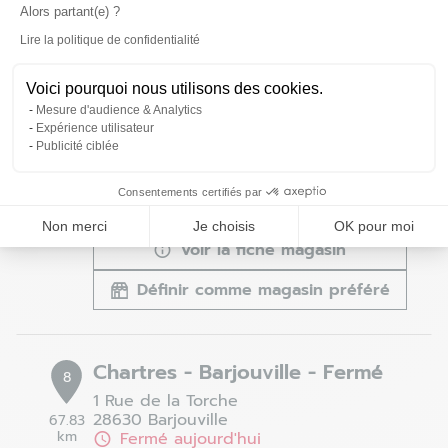
Alors partant(e) ?
Définir comme magasin préféré
Lire la politique de confidentialité
Axeptio consent
Voici pourquoi nous utilisons des cookies.
Beauvais - Allonne - Fermé
Mesure d'audience & Analytics
7
Expérience utilisateur
Rue Paul Gréber
Publicité ciblée
60000 Allonne
60.36
km
Fermé aujourd'hui
Consentements certifiés par
03 44 05 47 43
Non merci
Je choisis
OK pour moi
Voir la fiche magasin
Définir comme magasin préféré
Chartres - Barjouville - Fermé
8
1 Rue de la Torche
28630 Barjouville
67.83
km
Fermé aujourd'hui