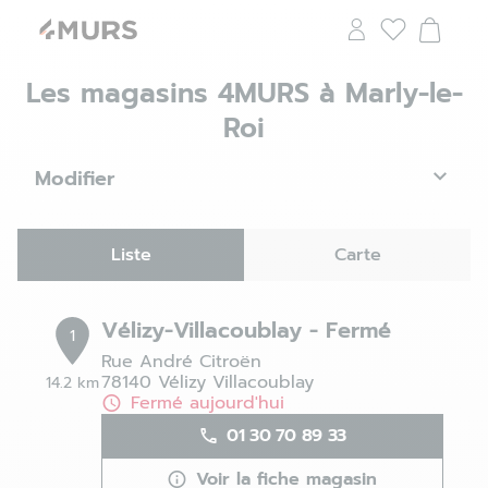
Les magasins 4MURS à Marly-le-
Roi
Modifier
Liste
Carte
Vélizy-Villacoublay - Fermé
1
Rue André Citroën
78140 Vélizy Villacoublay
14.2 km
Fermé aujourd'hui
01 30 70 89 33
Voir la fiche magasin