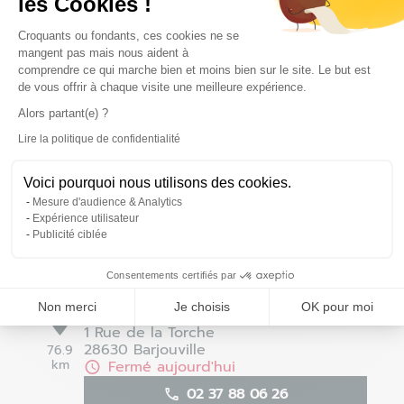
les Cookies !
Plateforme de Gestion du Consentem
Croquants ou fondants, ces cookies ne se
mangent pas mais nous aident à
Beauvais - Allonne - Fermé
comprendre ce qui marche bien et moins bien sur le site. Le but est
7
de vous offrir à chaque visite une meilleure expérience.
Rue Paul Gréber
60000 Allonne
Alors partant(e) ?
59.1 km
Fermé aujourd'hui
Lire la politique de confidentialité
Axeptio consent
03 44 05 47 43
Voici pourquoi nous utilisons des cookies.
Voir la fiche magasin
Mesure d'audience & Analytics
Expérience utilisateur
Définir comme magasin préféré
Publicité ciblée
Consentements certifiés par
Chartres - Barjouville - Fermé
Non merci
Je choisis
OK pour moi
8
1 Rue de la Torche
28630 Barjouville
76.9
km
Fermé aujourd'hui
02 37 88 06 26