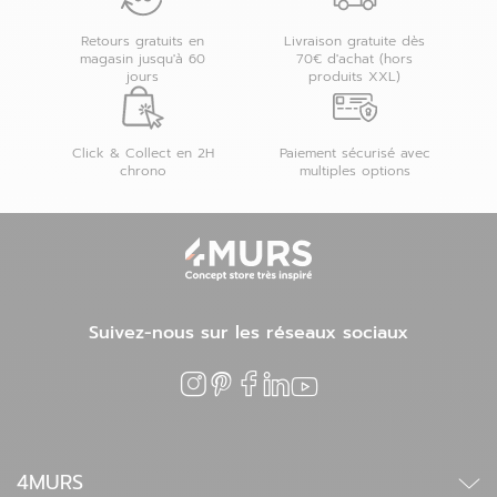
Retours gratuits en
Livraison gratuite dès
magasin jusqu'à 60
70€ d'achat (hors
jours
produits XXL)
Click & Collect en 2H
Paiement sécurisé avec
chrono
multiples options
Suivez-nous sur les réseaux sociaux
4MURS