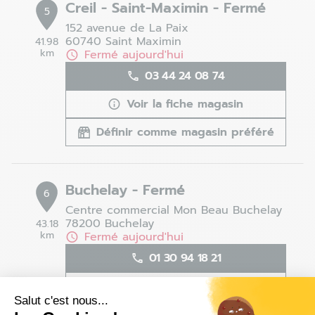
Creil - Saint-Maximin - Fermé
5
152 avenue de La Paix
60740 Saint Maximin
41.98
km
Fermé aujourd'hui
03 44 24 08 74
Voir la fiche magasin
Définir comme magasin préféré
Buchelay - Fermé
6
Centre commercial Mon Beau Buchelay
78200 Buchelay
43.18
km
Fermé aujourd'hui
01 30 94 18 21
Voir la fiche magasin
Salut c'est nous...
Définir comme magasin préféré