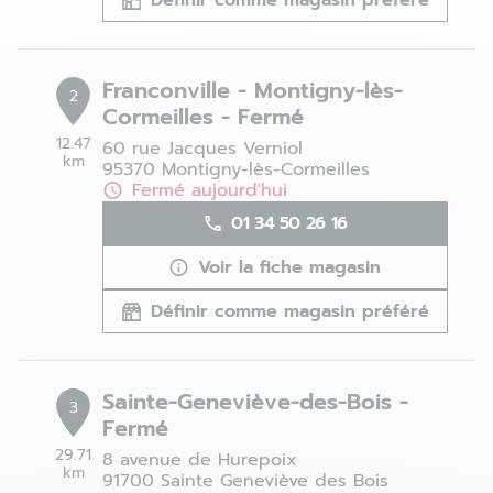
Définir comme magasin préféré
Franconville - Montigny-lès-
2
Cormeilles - Fermé
12.47
60 rue Jacques Verniol
km
95370 Montigny-lès-Cormeilles
Fermé aujourd'hui
01 34 50 26 16
Voir la fiche magasin
Définir comme magasin préféré
Sainte-Geneviève-des-Bois -
3
Fermé
29.71
8 avenue de Hurepoix
km
91700 Sainte Geneviève des Bois