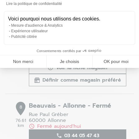
Lire la politique de confidentialité
Axeptio consent
Voici pourquoi nous utilisons des cookies.
Chartres - Barjouville - Fermé
Mesure d'audience & Analytics
7
Expérience utilisateur
1 Rue de la Torche
Publicité ciblée
28630 Barjouville
68.48
km
Fermé aujourd'hui
Consentements certifiés par
02 37 88 06 26
Non merci
Je choisis
OK pour moi
Voir la fiche magasin
Définir comme magasin préféré
Beauvais - Allonne - Fermé
8
Rue Paul Gréber
60000 Allonne
76.61
km
Fermé aujourd'hui
03 44 05 47 43