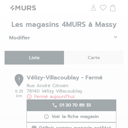
Les magasins 4MURS à Massy
Modifier
Liste
Carte
Vélizy-Villacoublay - Fermé
1
Rue André Citroën
78140 Vélizy Villacoublay
6.35
km
Fermé aujourd'hui
01 30 70 89 33
Voir la fiche magasin