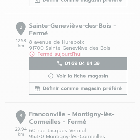
Définir comme magasin préféré
Sainte-Geneviève-des-Bois -
2
Fermé
12.58
8 avenue de Hurepoix
km
91700 Sainte Geneviève des Bois
Fermé aujourd'hui
01 69 04 84 39
Voir la fiche magasin
Définir comme magasin préféré
Franconville - Montigny-lès-
3
Cormeilles - Fermé
29.94
60 rue Jacques Verniol
km
95370 Montigny-lès-Cormeilles