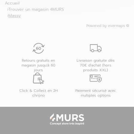
Accueil
Trouver un magasin 4MURS
Massy
Powered by
evermaps ©
Retours gratuits en
Livraison gratuite dès
magasin jusqu'à 60
70€ d'achat (hors
jours
produits XXL)
Click & Collect en 2H
Paiement sécurisé avec
chrono
multiples options