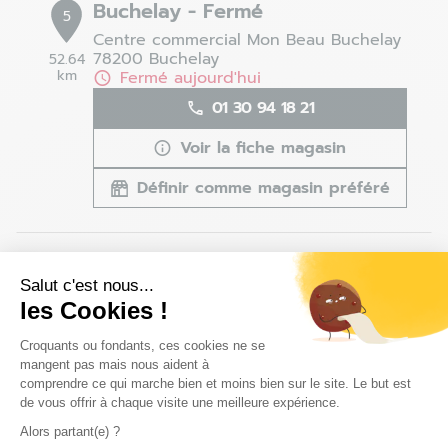
Buchelay - Fermé
5
Centre commercial Mon Beau Buchelay
78200 Buchelay
52.64
km
Fermé aujourd'hui
01 30 94 18 21
Voir la fiche magasin
Définir comme magasin préféré
Creil - Saint-Maximin - Fermé
6
Salut c'est nous...
152 avenue de La Paix
les Cookies !
60740 Saint Maximin
57.78
km
Fermé aujourd'hui
Plateforme de Gestion du Consentem
Croquants ou fondants, ces cookies ne se
03 44 24 08 74
mangent pas mais nous aident à
comprendre ce qui marche bien et moins bien sur le site. Le but est
de vous offrir à chaque visite une meilleure expérience.
Voir la fiche magasin
Alors partant(e) ?
Définir comme magasin préféré