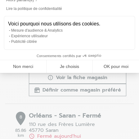
Définir comme magasin préféré
Lire la politique de confidentialité
Axeptio consent
Voici pourquoi nous utilisons des cookies.
Mesure d'audience & Analytics
Chartres - Barjouville - Fermé
7
Expérience utilisateur
Publicité ciblée
1 Rue de la Torche
28630 Barjouville
83.98
km
Fermé aujourd'hui
Consentements certifiés par
02 37 88 06 26
Non merci
Je choisis
OK pour moi
Voir la fiche magasin
Définir comme magasin préféré
Orléans - Saran - Fermé
8
110 rue des Frères Lumière
45770 Saran
85.86
km
Fermé aujourd'hui