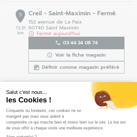
Creil - Saint-Maximin - Fermé
5
152 avenue de La Paix
60740 Saint Maximin
72.31
km
Fermé aujourd'hui
03 44 24 08 74
Voir la fiche magasin
Définir comme magasin préféré
Buchelay - Fermé
Salut c'est nous...
6
les Cookies !
Centre commercial Mon Beau Buchelay
78200 Buchelay
80.16
Plateforme de Gestion du Consentem
Croquants ou fondants, ces cookies ne se
km
Fermé aujourd'hui
mangent pas mais nous aident à
01 30 94 18 21
comprendre ce qui marche bien et moins bien sur le site. Le but est
de vous offrir à chaque visite une meilleure expérience.
Voir la fiche magasin
Alors partant(e) ?