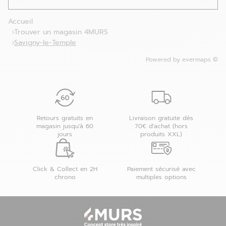
Accueil
Trouver un magasin 4MURS
Savigny-le-Temple
Powered by
evermaps ©
Retours gratuits en
Livraison gratuite dès
magasin jusqu'à 60
70€ d'achat (hors
jours
produits XXL)
Click & Collect en 2H
Paiement sécurisé avec
chrono
multiples options