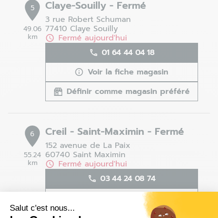
Claye-Souilly - Fermé
5
3 rue Robert Schuman
77410 Claye Souilly
49.06
km
Fermé aujourd'hui
01 64 44 04 18
Voir la fiche magasin
Définir comme magasin préféré
Creil - Saint-Maximin - Fermé
6
152 avenue de La Paix
60740 Saint Maximin
55.24
km
Fermé aujourd'hui
03 44 24 08 74
Voir la fiche magasin
Salut c'est nous...
Définir comme magasin préféré