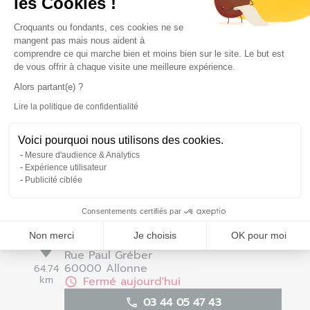
les Cookies !
Plateforme de Gestion du Consentem
Croquants ou fondants, ces cookies ne se
mangent pas mais nous aident à
Chartres - Barjouville - Fermé
comprendre ce qui marche bien et moins bien sur le site. Le but est
7
de vous offrir à chaque visite une meilleure expérience.
1 Rue de la Torche
28630 Barjouville
Alors partant(e) ?
61.15
km
Fermé aujourd'hui
Lire la politique de confidentialité
Axeptio consent
02 37 88 06 26
Voici pourquoi nous utilisons des cookies.
Voir la fiche magasin
Mesure d'audience & Analytics
Expérience utilisateur
Définir comme magasin préféré
Publicité ciblée
Consentements certifiés par
Beauvais - Allonne - Fermé
Non merci
Je choisis
OK pour moi
8
Rue Paul Gréber
60000 Allonne
64.74
km
Fermé aujourd'hui
03 44 05 47 43