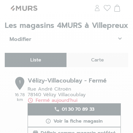
Les magasins 4MURS à Villepreux
Modifier
Liste
Carte
Vélizy-Villacoublay - Fermé
1
Rue André Citroën
78140 Vélizy Villacoublay
16.78
km
Fermé aujourd'hui
01 30 70 89 33
Voir la fiche magasin