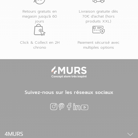
Retours gratuits en
Livraison gratuite dès
magasin jusqu'à 60
70€ d'achat (hors
jours
produits XXL)
Click & Collect en 2H
Paiement sécurisé avec
chrono
multiples options
Suivez-nous sur les réseaux sociaux
4MURS