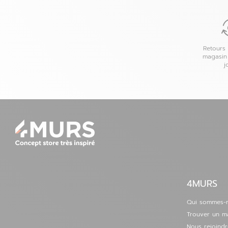
01 30 94 18 21
Voir la fiche
Définir comme magasin préféré
Retours 
magasin
j
Sainte-Geneviève-des-Bois - Fermé
6
8 avenue de Hurepoix
91700 Sainte Geneviève des Bois
39.84
km
Fermé aujourd'hui
01 69 04 84 39
Voir la fiche
Définir comme magasin préféré
4MURS
Beauvais - Allonne - Fermé
7
Rue Paul Gréber
Qui sommes-
60000 Allonne
49.07
Trouver un m
km
Fermé aujourd'hui
Nous rejoindr