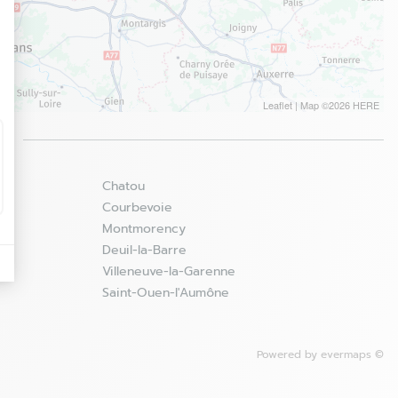
Leaflet
| Map ©2026
HERE
é
Chatou
Courbevoie
Montmorency
Deuil-la-Barre
Villeneuve-la-Garenne
Saint-Ouen-l'Aumône
Powered by
evermaps ©