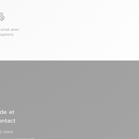
urisé avec
 options
de et
ontact
 client