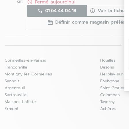
km
Fermé aujourd'hui
01 64 44 04 18
Voir la fiche
Définir comme magasin préféré
Creil - Saint-Maximin - Fermé
4
152 avenue de La Paix
60740 Saint Maximin
34.62
Cormeilles-en-Parisis
Houilles
km
Fermé aujourd'hui
Franconville
Bezons
03 44 24 08 74
Voir la fiche
Montigny-lès-Cormeilles
Herblay-sur-S
Sannois
Eaubonne
Définir comme magasin préféré
Argenteuil
Saint-Gratien
Sartrouville
Colombes
Maisons-Laffitte
Taverny
Buchelay - Fermé
Ermont
Achères
5
Centre commercial Mon Beau Buchelay
78200 Buchelay
38.86
km
Fermé aujourd'hui