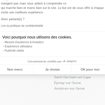
mangent pas mais nous aident à comprendre ce
 magasin
qui marche bien et moins bien sur le site. Le but est de vous offrir à chaque
visite une meilleure expérience.
Alors partant(e) ?
Lire la politique de confidentialité
Axeptio consent
Les magasins 4MURS dans les villes à proximit
Voici pourquoi nous utilisons des cookies.
Mesure d'audience & Analytics
Expérience utilisateur
Gennevilliers
Publicité ciblée
La Garenne-Colombes
 magasin
eine
Bois-Colombes
Consentements certifiés par
Nanterre
Non merci
Je choisis
OK pour moi
Conflans-Sainte-Honorine
Saint-Germain-en-Laye
Épinay-sur-Seine
Asnières-sur-Seine