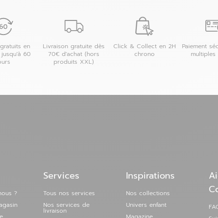
 magasin
gratuits en
Livraison gratuite dès
Click & Collect en 2H
Paiement séc
 jusqu'à 60
70€ d'achat (hors
chrono
multiples
ours
produits XXL)
 magasin
Services
Inspirations
Ai
C
nous ?
Tous nos services
Nos collections
agasin
Nos services de
Univers enfant
FAQ
livraison
e
Magazine