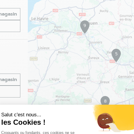
 magasin
9
5
 magasin
8
Salut c'est nous...
les Cookies !
Plateforme de Gestion du Consentemen
Croquants ou fondants, ces cookies ne se