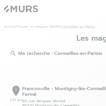
Accueil
Trouver un magasin 4MURS
Cormeilles-en-Parisis
Les mag
Ma recherche :
Cormeilles-en-Parisis
Franconville - Montigny-lès-Cormeill
1
Fermé
2.37 km
60 rue Jacques Verniol
95370 Montigny-lès-Cormeilles