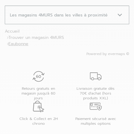
Les magasins 4MURS dans les villes à proximité
Accueil
Trouver un magasin 4MURS
Eaubonne
Powered by
evermaps ©
Retours gratuits en
Livraison gratuite dès
magasin jusqu'à 60
70€ d'achat (hors
jours
produits XXL)
Click & Collect en 2H
Paiement sécurisé avec
chrono
multiples options