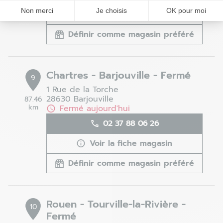
Non merci
Je choisis
OK pour moi
Voir la fiche magasin
Définir comme magasin préféré
Chartres - Barjouville - Fermé
9
1 Rue de la Torche
28630 Barjouville
87.46
km
Fermé aujourd'hui
02 37 88 06 26
Voir la fiche magasin
Définir comme magasin préféré
Rouen - Tourville-la-Rivière -
10
Fermé