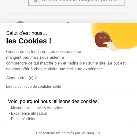
Beauvais - Allonne - Fermé
7
Rue Paul Gréber
Salut c'est nous...
60000 Allonne
47.76
les Cookies !
km
Fermé aujourd'hui
Plateforme de Gestion du Consentem
Croquants ou fondants, ces cookies ne se
03 44 05 47 43
mangent pas mais nous aident à
comprendre ce qui marche bien et moins bien sur le site. Le but est
Voir la fiche magasin
de vous offrir à chaque visite une meilleure expérience.
Définir comme magasin préféré
Alors partant(e) ?
Lire la politique de confidentialité
Axeptio consent
Voici pourquoi nous utilisons des cookies.
Soissons - Fermé
8
Mesure d'audience & Analytics
Rue Jacques Brel
Expérience utilisateur
02200 Soissons
86.3
Publicité ciblée
km
Fermé aujourd'hui
03 23 96 97 68
Consentements certifiés par