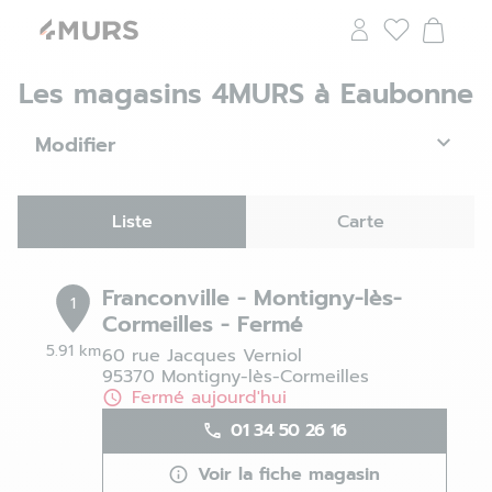
Les magasins 4MURS à Eaubonne
Modifier
Liste
Carte
Franconville - Montigny-lès-
1
Cormeilles - Fermé
5.91 km
60 rue Jacques Verniol
95370 Montigny-lès-Cormeilles
Fermé aujourd'hui
01 34 50 26 16
Voir la fiche magasin