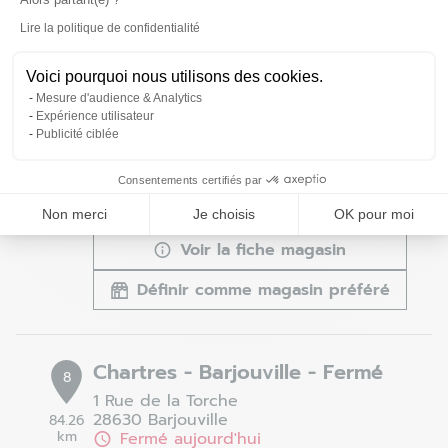
Définir comme magasin préféré
Lire la politique de confidentialité
Axeptio consent
Voici pourquoi nous utilisons des cookies.
Mesure d'audience & Analytics
Beauvais - Allonne - Fermé
7
Expérience utilisateur
Publicité ciblée
Rue Paul Gréber
60000 Allonne
57.31
km
Fermé aujourd'hui
Consentements certifiés par
03 44 05 47 43
Non merci
Je choisis
OK pour moi
Voir la fiche magasin
Définir comme magasin préféré
Chartres - Barjouville - Fermé
8
1 Rue de la Torche
28630 Barjouville
84.26
km
Fermé aujourd'hui