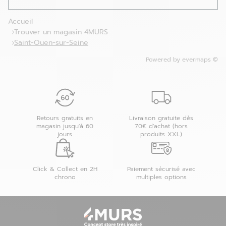
Accueil
Trouver un magasin 4MURS
Saint-Ouen-sur-Seine
Powered by
evermaps ©
Retours gratuits en
Livraison gratuite dès
magasin jusqu'à 60
70€ d'achat (hors
jours
produits XXL)
Click & Collect en 2H
Paiement sécurisé avec
chrono
multiples options