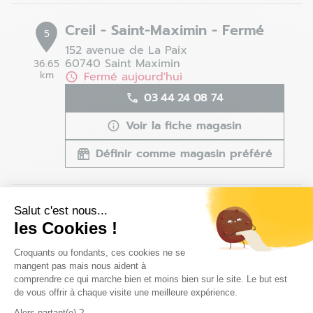
Creil - Saint-Maximin - Fermé
5
152 avenue de La Paix
60740 Saint Maximin
36.65
km
Fermé aujourd'hui
03 44 24 08 74
Voir la fiche magasin
Définir comme magasin préféré
Buchelay - Fermé
Salut c'est nous...
6
les Cookies !
Centre commercial Mon Beau Buchelay
78200 Buchelay
49.22
Plateforme de Gestion du Consentem
Croquants ou fondants, ces cookies ne se
km
Fermé aujourd'hui
mangent pas mais nous aident à
01 30 94 18 21
comprendre ce qui marche bien et moins bien sur le site. Le but est
de vous offrir à chaque visite une meilleure expérience.
Voir la fiche magasin
Alors partant(e) ?