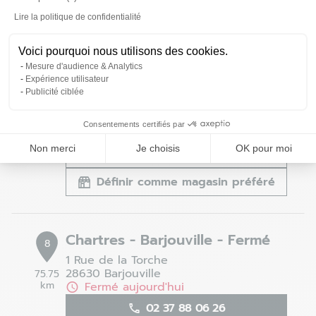
Lire la politique de confidentialité
Axeptio consent
Voici pourquoi nous utilisons des cookies.
Beauvais - Allonne - Fermé
7
Mesure d'audience & Analytics
Rue Paul Gréber
Expérience utilisateur
60000 Allonne
48.17
Publicité ciblée
km
Fermé aujourd'hui
03 44 05 47 43
Consentements certifiés par
Non merci
Je choisis
OK pour moi
Voir la fiche magasin
Définir comme magasin préféré
Chartres - Barjouville - Fermé
8
1 Rue de la Torche
28630 Barjouville
75.75
km
Fermé aujourd'hui
02 37 88 06 26