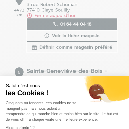
3 rue Robert Schuman
77410 Claye Souilly
44.72
km
Fermé aujourd'hui
01 64 44 04 18
Voir la fiche magasin
Définir comme magasin préféré
Sainte-Geneviève-des-Bois -
6
Fermé
44.86
8 avenue de Hurepoix
Salut c'est nous...
km
91700 Sainte Geneviève des Bois
les Cookies !
Fermé aujourd'hui
Plateforme de Gestion du Consentem
Croquants ou fondants, ces cookies ne se
01 69 04 84 39
mangent pas mais nous aident à
comprendre ce qui marche bien et moins bien sur le site. Le but est
Voir la fiche magasin
de vous offrir à chaque visite une meilleure expérience.
Définir comme magasin préféré
Alors partant(e) ?