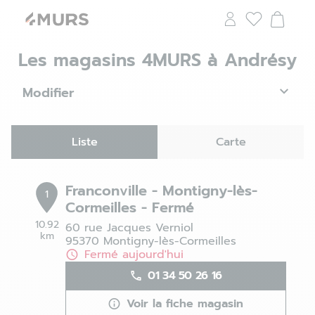
Les magasins 4MURS à Andrésy
Modifier
Liste
Carte
Franconville - Montigny-lès-
1
Cormeilles - Fermé
10.92
60 rue Jacques Verniol
km
95370 Montigny-lès-Cormeilles
Fermé aujourd'hui
01 34 50 26 16
Voir la fiche magasin