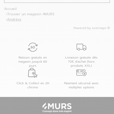
Accueil
Trouver un magasin 4MURS
Andrésy
Powered by
evermaps ©
Retours gratuits en
Livraison gratuite dès
magasin jusqu'à 60
70€ d'achat (hors
jours
produits XXL)
Click & Collect en 2H
Paiement sécurisé avec
chrono
multiples options