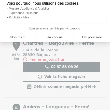
02 35 81 30 85
Voici pourquoi nous utilisons des cookies.
Mesure d'audience & Analytics
Voir la fiche magasin
Expérience utilisateur
Publicité ciblée
Définir comme magasin préféré
Consentements certifiés par
Non merci
Je choisis
OK pour moi
Chartres - Barjouville - Fermé
9
1 Rue de la Torche
28630 Barjouville
84.34
km
Fermé aujourd'hui
02 37 88 06 26
Voir la fiche magasin
Définir comme magasin préféré
Amiens - Longueau - Fermé
10