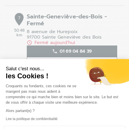
Sainte-Geneviève-des-Bois -
7
Fermé
50.48
8 avenue de Hurepoix
km
91700 Sainte Geneviève des Bois
Fermé aujourd'hui
01 69 04 84 39
Voir la fiche magasin
Salut c'est nous...
Définir comme magasin préféré
les Cookies !
Plateforme de Gestion du Consentem
Croquants ou fondants, ces cookies ne se
mangent pas mais nous aident à
Rouen - Tourville-la-Rivière -
comprendre ce qui marche bien et moins bien sur le site. Le but est
8
de vous offrir à chaque visite une meilleure expérience.
Fermé
Alors partant(e) ?
79.7
Le Clos aux Antes
km
76410 Tourville la Rivière
Lire la politique de confidentialité
Axeptio consent
Fermé aujourd'hui