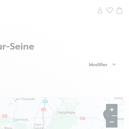
ur-Seine
Modifier
+
8
−