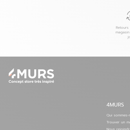
01 69 04 84 39
Voir la fiche
Définir comme magasin préféré
Retours 
magasin
j
Buchelay - Fermé
6
Centre commercial Mon Beau Buchelay
78200 Buchelay
50.82
km
Fermé aujourd'hui
01 30 94 18 21
Voir la fiche
Définir comme magasin préféré
4MURS
Beauvais - Allonne - Fermé
7
Rue Paul Gréber
Qui sommes-
60000 Allonne
52.83
Trouver un m
km
Fermé aujourd'hui
Nous rejoindr