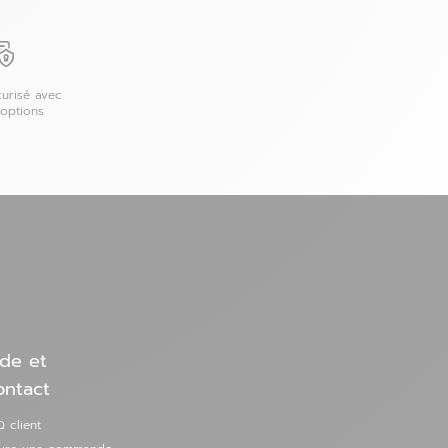
urisé avec
 options
de et
ontact
 client