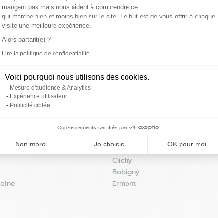
mangent pas mais nous aident à comprendre ce
9
 magasin
qui marche bien et moins bien sur le site. Le but est de vous offrir à chaque
visite une meilleure expérience.
Alors partant(e) ?
Lire la politique de confidentialité
Axeptio consent
Les magasins 4MURS dans les villes à proximit
Voici pourquoi nous utilisons des cookies.
Mesure d'audience & Analytics
Expérience utilisateur
Garenne
Drancy
Publicité ciblée
Eaubonne
 magasin
Le Blanc-Mesnil
Consentements certifiés par
Pantin
Non merci
Je choisis
OK pour moi
r-Seine
Gonesse
Clichy
Bobigny
Seine
Ermont