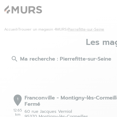
Accueil
Trouver un magasin 4MURS
Pierrefitte-sur-Seine
Les mag
Ma recherche :
Pierrefitte-sur-Seine
Franconville - Montigny-lès-Cormeill
1
Fermé
12.65
60 rue Jacques Verniol
km
95370 Montigny-lès-Cormeilles