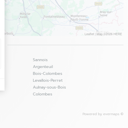
Leaflet
| Map ©2026
HERE
é
Sannois
Argenteuil
Bois-Colombes
Levallois-Perret
Aulnay-sous-Bois
Colombes
Powered by
evermaps ©