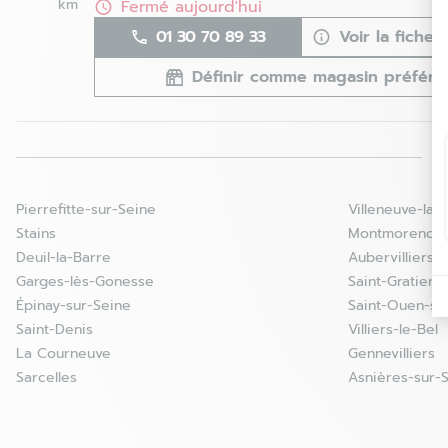
km
Fermé aujourd'hui
01 30 70 89 33
Voir la fiche
Définir comme magasin préféré
Creil - Saint-Maximin - Fermé
4
152 avenue de La Paix
60740 Saint Maximin
30.86
Pierrefitte-sur-Seine
Villeneuve-la-
km
Fermé aujourd'hui
Stains
Montmorency
03 44 24 08 74
Voir la fiche
Deuil-la-Barre
Aubervilliers
Garges-lès-Gonesse
Saint-Gratien
Définir comme magasin préféré
Épinay-sur-Seine
Saint-Ouen-su
Saint-Denis
Villiers-le-Bel
La Courneuve
Gennevilliers
Sainte-Geneviève-des-Bois - Fermé
Sarcelles
Asnières-sur-
5
8 avenue de Hurepoix
91700 Sainte Geneviève des Bois
37.37
km
Fermé aujourd'hui