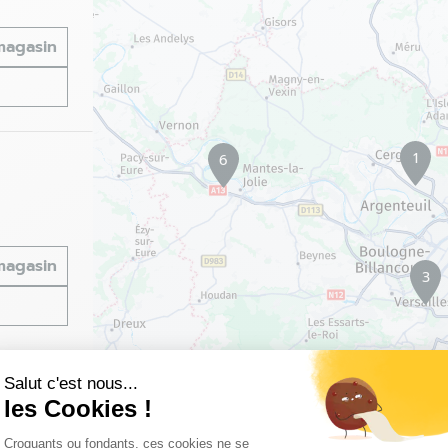
 magasin
1
6
 magasin
3
Salut c'est nous...
les Cookies !
Plateforme de Gestion du Consentemen
Croquants ou fondants, ces cookies ne se