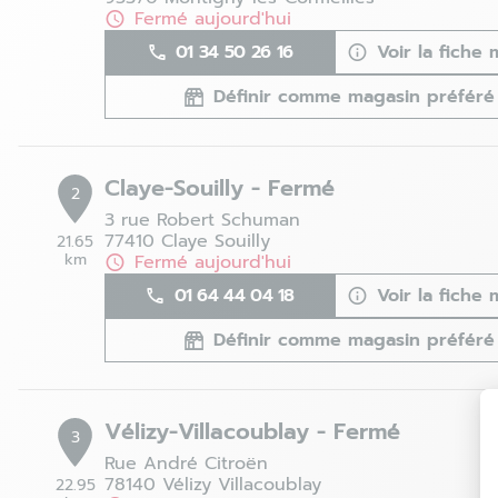
Fermé aujourd'hui
01 34 50 26 16
Voir la fiche
Définir comme magasin préféré
Claye-Souilly - Fermé
2
3 rue Robert Schuman
77410 Claye Souilly
21.65
km
Fermé aujourd'hui
01 64 44 04 18
Voir la fiche
Définir comme magasin préféré
Vélizy-Villacoublay - Fermé
3
Rue André Citroën
78140 Vélizy Villacoublay
22.95