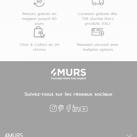
Retours gratuits en
Livraison gratuite dès
magasin jusqu'à 60
70€ d'achat (hors
jours
produits XXL)
Click & Collect en 2H
Paiement sécurisé avec
chrono
multiples options
Suivez-nous sur les réseaux sociaux
4MURS