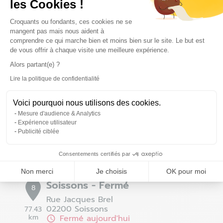
les Cookies !
Définir comme magasin préféré
Plateforme de Gestion du Consentem
Croquants ou fondants, ces cookies ne se
mangent pas mais nous aident à
comprendre ce qui marche bien et moins bien sur le site. Le but est
de vous offrir à chaque visite une meilleure expérience.
Buchelay - Fermé
7
Alors partant(e) ?
Centre commercial Mon Beau Buchelay
78200 Buchelay
Lire la politique de confidentialité
53.68
Axeptio consent
km
Fermé aujourd'hui
Voici pourquoi nous utilisons des cookies.
01 30 94 18 21
Mesure d'audience & Analytics
Voir la fiche magasin
Expérience utilisateur
Publicité ciblée
Définir comme magasin préféré
Consentements certifiés par
Non merci
Je choisis
OK pour moi
Soissons - Fermé
8
Rue Jacques Brel
02200 Soissons
77.43
km
Fermé aujourd'hui