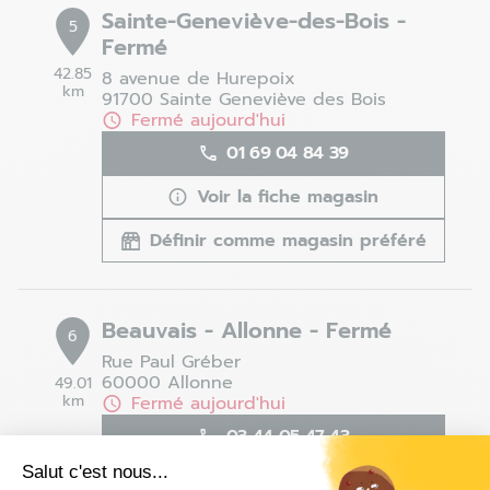
Sainte-Geneviève-des-Bois -
5
Fermé
42.85
8 avenue de Hurepoix
km
91700 Sainte Geneviève des Bois
Fermé aujourd'hui
01 69 04 84 39
Voir la fiche magasin
Définir comme magasin préféré
Beauvais - Allonne - Fermé
6
Rue Paul Gréber
60000 Allonne
49.01
km
Fermé aujourd'hui
03 44 05 47 43
Salut c'est nous...
Voir la fiche magasin