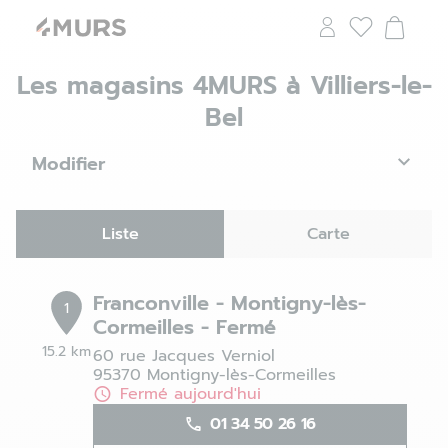
Les magasins 4MURS à Villiers-le-
Bel
Modifier
Liste
Carte
Franconville - Montigny-lès-
1
Cormeilles - Fermé
15.2 km
60 rue Jacques Verniol
95370 Montigny-lès-Cormeilles
Fermé aujourd'hui
01 34 50 26 16